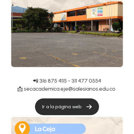
📲 316 875 4115 - 311 477 0554
📩
secacademica.eje@salesianos.edu.co
Ir a la página web