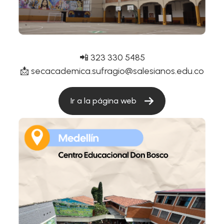
📲 323 330 5485
📩 secacademica.sufragio@salesianos.edu.co
Ir a la página web