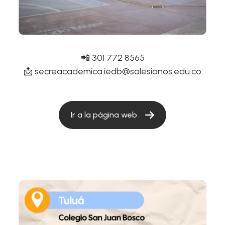
📲 301 772 8565
📩
secreacademica.iedb@salesianos.edu.co
Ir a la página web