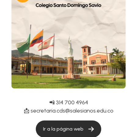
📲 314 700 4964
📩
secretaria.cds@salesianos.edu.co
Ir a la página web