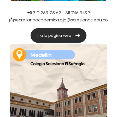
📲 310 269 75 62 - 311 746 9499
📩secretariaacademica.pjb@salesianos.edu.co
Ir a la página web