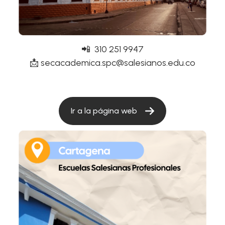
📲 310 251 9947
📩 secacademica.spc@salesianos.edu.co
Ir a la página web