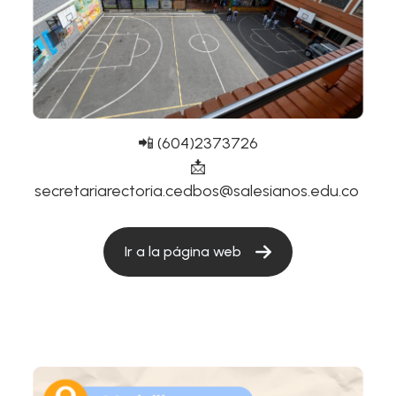
📲 (604)2373726
📩
secretariarectoria.cedbos@salesianos.edu.co
Ir a la página web