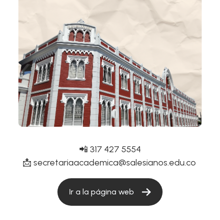
📲 317 427 5554
📩
secretariaacademica@salesianos.edu.co
Ir a la página web